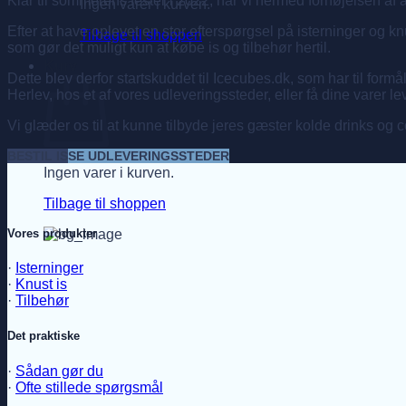
Klar til sommerens fester i 2022, har vi hermed fornøjelsen a
Ingen varer i kurven.
Efter at have oplevet en stor efterspørgsel på isterninger og knu
Tilbage til shoppen
som gør det muligt kun at købe is og tilbehør hertil.
Kurv
Dette blev derfor startskuddet til Icecubes.dk, som har til formå
Herlev, hos et af vores udleveringssteder, eller få dine varer leve
Vi glæder os til at kunne tilbyde jeres gæster kolde drinks og co
BESTIL IS
SE UDLEVERINGSSTEDER
Ingen varer i kurven.
Tilbage til shoppen
Vores produkter
·
Isterninger
·
Knust is
·
Tilbehør
Det praktiske
·
Sådan gør du
·
Ofte stillede spørgsmål