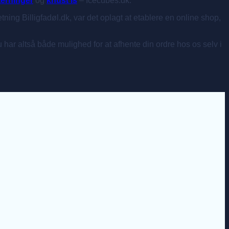
terninger
og
knust is
– Icecubes.dk.
etning Billigfadøl.dk, var det oplagt at etablere en online shop,
Du har altså både mulighed for at afhente din ordre hos os selv i