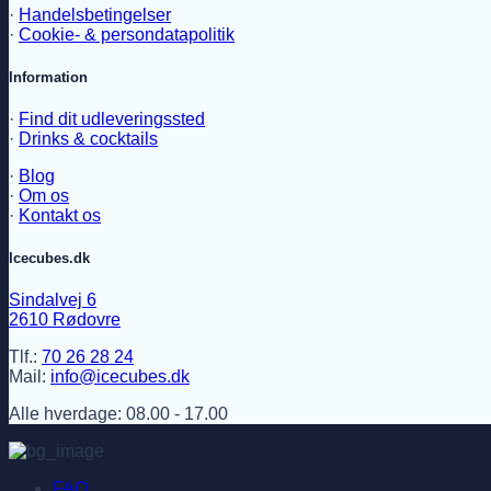
·
Handelsbetingelser
·
Cookie- & persondatapolitik
Information
·
Find dit udleveringssted
·
Drinks & cocktails
·
Blog
·
Om os
·
Kontakt os
Icecubes.dk
Sindalvej 6
2610 Rødovre
Tlf.:
70 26 28 24
Mail:
info@icecubes.dk
Alle hverdage: 08.00 - 17.00
FAQ