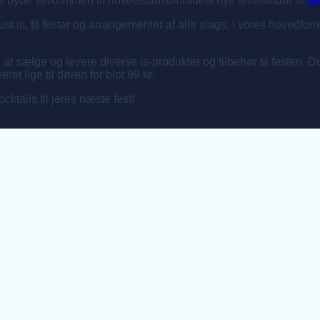
f at byde velkommen til hovedstadsområdets nye leverandør af
is
st is, til fester og arrangementer af alle slags, i vores hovedforr
l at sælge og levere diverse is-produkter og tilbehør til festen. 
ret lige til døren for blot 99 kr.
cktails til jeres næste fest!