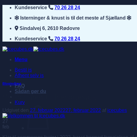
Fortsæt
Kundeservice
70 26 28 24
til
Isterninger & knust is til det meste af Sjælland
indhold
Sindalvej 6, 2610 Rødovre
Kundeservice
70 26 28 24
Menu
Bestil is
Afhent selv is
Blogindlæg
FAQ
Sådan gør du
Velkommen til Icecbues.dk
Kurv
Udgivet den
27. februar 2022
27. februar 2022
af
icecubes
27
feb