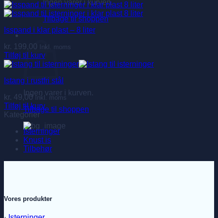
Ingen varer i kurven.
Tilbage til shoppen
Isspand i klar plast – 8 liter
Kurv
kr.
199,00
Inkl. moms
Tilføj til kurv
Istang i rustfri stål
Ingen varer i kurven.
kr.
49,00
Inkl. moms
Tilføj til kurv
Tilbage til shoppen
Kategorier
Isterninger
Knust is
Tilbehør
Vores produkter
·
Isterninger