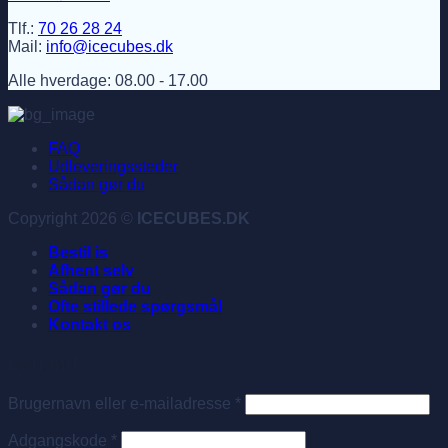
Tlf.:
70 26 28 24
Mail:
info@icecubes.dk
Alle hverdage: 08.00 - 17.00
FAQ
Udleveringssteder
Sådan gør du
Copyright 2026 ©
ICECUBES.DK
Bestil is
Afhent selv
Sådan gør du
Ofte stillede spørgsmål
Kontakt os
Log ind
Påkrævet
Brugernavn eller e-mailadresse
*
Påkrævet
Adgangskode
*