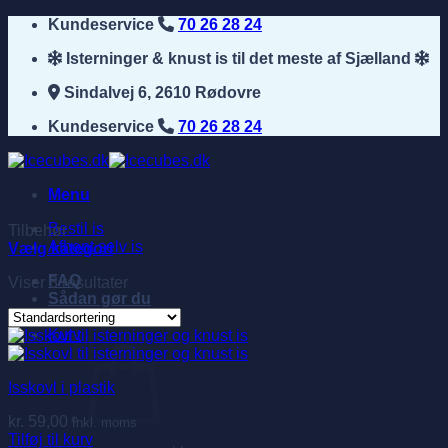
Fortsæt
Kundeservice
70 26 28 24
til
Isterninger & knust is til det meste af Sjælland
indhold
Sindalvej 6, 2610 Rødovre
Kundeservice
70 26 28 24
Menu
Bestil is
Tilbehør
Afhent selv is
Vælg kategori
FAQ
Viser 3 resultater
Sådan gør du
Kurv
Isskovl i plastik
kr.
59,00
Inkl. moms
Tilføj til kurv