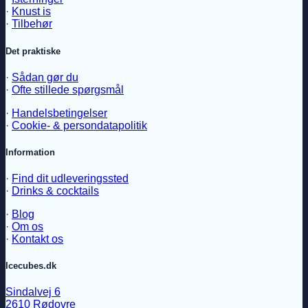
·
Knust is
·
Tilbehør
Det praktiske
·
Sådan gør du
·
Ofte stillede spørgsmål
·
Handelsbetingelser
·
Cookie- & persondatapolitik
Information
·
Find dit udleveringssted
·
Drinks & cocktails
·
Blog
·
Om os
·
Kontakt os
Icecubes.dk
Sindalvej 6
2610 Rødovre