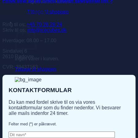
Finde svar på de oftest stillede spørgsmål her >
Ingen varer i kurven.
Tilbage til shoppen
Kontaktinformation
Kurv
Ring til os:
+45 70 26 28 24
Skriv til os:
info@icecubes.dk
Hverdage: 08.00 – 17.00
Sindalvej 6
2610 Rødovre
Ingen varer i kurven.
CVR: 39437163
Tilbage til shoppen
KONTAKTFORMULAR
Du kan med fordel skrive til os via vores
kontaktformular som du finder nedenfor. Vi besvarer
alle mails indenfor 24 timer.
Felter med (*)
er påkrævet.