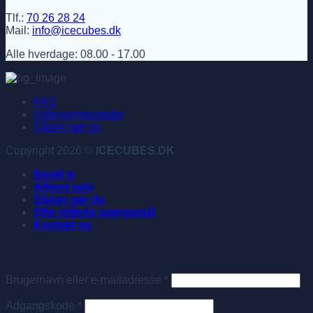
Tlf.:
70 26 28 24
Mail:
info@icecubes.dk
Alle hverdage: 08.00 - 17.00
FAQ
Udleveringssteder
Sådan gør du
Copyright 2026 ©
ICECUBES.DK
Bestil is
Afhent selv
Sådan gør du
Ofte stillede spørgsmål
Kontakt os
Log ind
Påkrævet
Brugernavn eller e-mailadresse
*
Påkrævet
Adgangskode
*