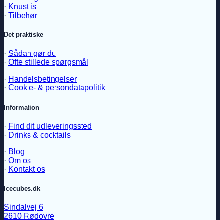
·
Knust is
·
Tilbehør
Det praktiske
·
Sådan gør du
·
Ofte stillede spørgsmål
·
Handelsbetingelser
·
Cookie- & persondatapolitik
Information
·
Find dit udleveringssted
·
Drinks & cocktails
·
Blog
·
Om os
·
Kontakt os
Icecubes.dk
Sindalvej 6
2610 Rødovre