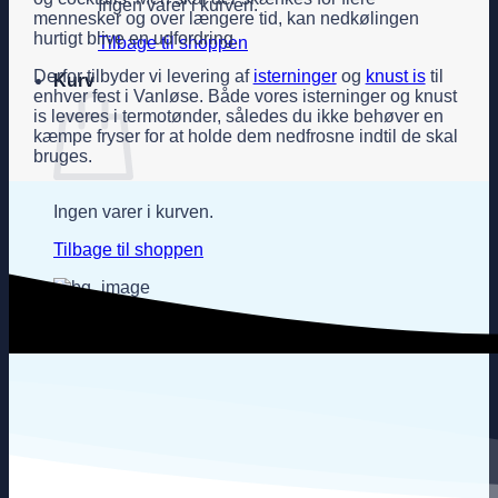
Ingen varer i kurven.
mennesker og over længere tid, kan nedkølingen
hurtigt blive en udfordring.
Tilbage til shoppen
Derfor tilbyder vi levering af
isterninger
og
knust is
til
Kurv
enhver fest i Vanløse. Både vores isterninger og knust
is leveres i termotønder, således du ikke behøver en
kæmpe fryser for at holde dem nedfrosne indtil de skal
bruges.
Ingen varer i kurven.
Tilbage til shoppen