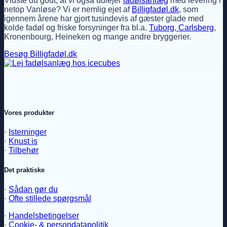
Vidste du godt, at vi også udlejer
fadølsanlæg
med levering i
netop Vanløse? Vi er nemlig ejet af
Billigfadøl.dk
, som
igennem årene har gjort tusindevis af gæster glade med
kolde fadøl og friske forsyninger fra bl.a.
Tuborg, Carlsberg
,
Kronenbourg, Heineken og mange andre bryggerier.
Besøg Billigfadøl.dk
Vores produkter
·
Isterninger
·
Knust is
·
Tilbehør
Det praktiske
·
Sådan gør du
·
Ofte stillede spørgsmål
·
Handelsbetingelser
·
Cookie- & persondatapolitik