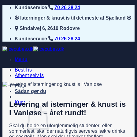
Fortsæt
Kundeservice
70 26 28 24
til
Isterninger & knust is til det meste af Sjælland
indhold
Sindalvej 6, 2610 Rødovre
Kundeservice
70 26 28 24
Menu
Bestil is
Afhent selv is
FAQ
Sådan gør du
Kurv
Levering af isterninger & knust is
i Vanløse – året rundt!
Skal du holde en uforglemmelig studenter- eller
sommerfest, skal der naturligvis serveres lækre drinks
og cocktails. Men skal der skænkes for flere