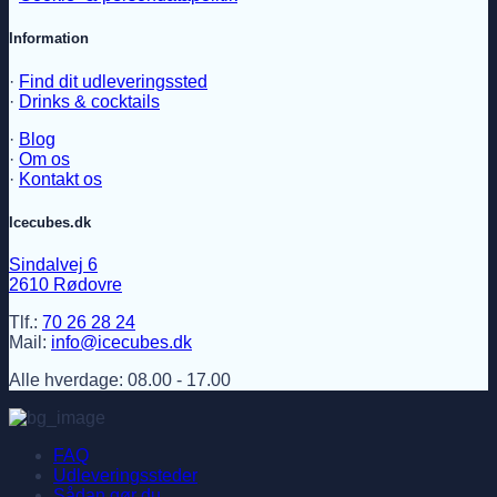
Information
·
Find dit udleveringssted
·
Drinks & cocktails
·
Blog
·
Om os
·
Kontakt os
Icecubes.dk
Sindalvej 6
2610 Rødovre
Tlf.:
70 26 28 24
Mail:
info@icecubes.dk
Alle hverdage: 08.00 - 17.00
FAQ
Udleveringssteder
Sådan gør du