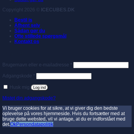
Copyright 2026 ©
ICECUBES.DK
Bestil is
Afhent selv
Sådan gør du
Ofte stillede spørgsmål
Kontakt os
Log ind
Påkrævet
Brugernavn eller e-mailadresse
*
Påkrævet
Adgangskode
*
Husk mig
Log ind
Mistet din adgangskode?
Vi bruger cookies for at sikre, at vi giver dig den bedste
oplevelse på vores hjemmeside. Hvis du fortsætter med at
bruge dette websted, vil vi antage, at du er indforstået med
det.
Ok
Persondatapolitik