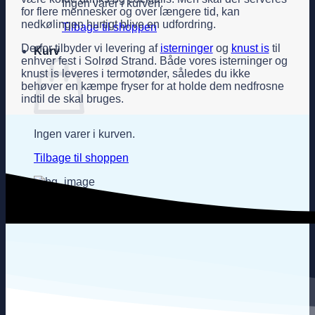
Ingen varer i kurven.
for flere mennesker og over længere tid, kan
nedkølingen hurtigt blive en udfordring.
Tilbage til shoppen
Derfor tilbyder vi levering af
isterninger
og
knust is
til
Kurv
enhver fest i Solrød Strand. Både vores isterninger og
knust is leveres i termotønder, således du ikke
behøver en kæmpe fryser for at holde dem nedfrosne
indtil de skal bruges.
Ingen varer i kurven.
Tilbage til shoppen