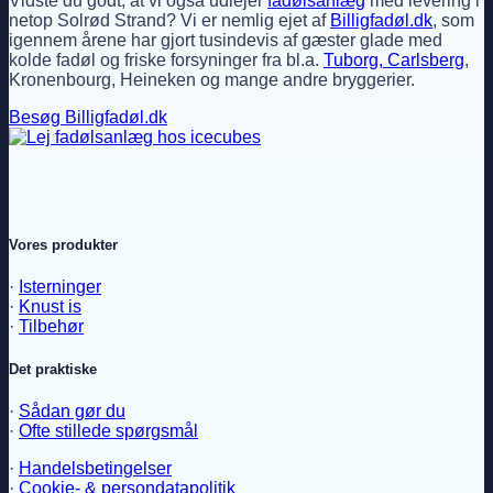
Vidste du godt, at vi også udlejer
fadølsanlæg
med levering i
netop Solrød Strand? Vi er nemlig ejet af
Billigfadøl.dk
, som
igennem årene har gjort tusindevis af gæster glade med
kolde fadøl og friske forsyninger fra bl.a.
Tuborg, Carlsberg
,
Kronenbourg, Heineken og mange andre bryggerier.
Besøg Billigfadøl.dk
Vores produkter
·
Isterninger
·
Knust is
·
Tilbehør
Det praktiske
·
Sådan gør du
·
Ofte stillede spørgsmål
·
Handelsbetingelser
·
Cookie- & persondatapolitik