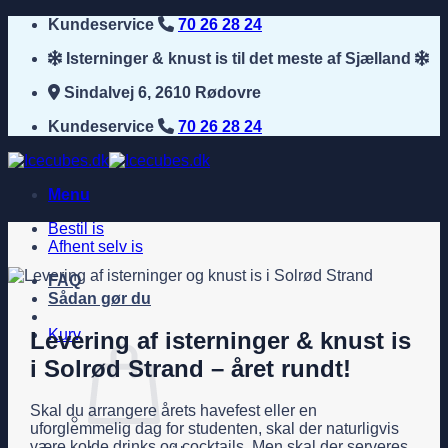
Fortsæt
Kundeservice
70 26 28 24
til
Isterninger & knust is til det meste af Sjælland
indhold
Sindalvej 6, 2610 Rødovre
Kundeservice
70 26 28 24
Menu
Bestil is
Afhent selv is
FAQ
Sådan gør du
Kurv
Levering af isterninger & knust is
i Solrød Strand – året rundt!
Skal du arrangere årets havefest eller en
uforglemmelig dag for studenten, skal der naturligvis
være kolde drinks og cocktails. Men skal der serveres