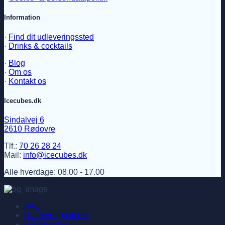
Information
·
Find dit udleveringssted
·
Drinks & cocktails
·
Blog
·
Om os
·
Kontakt os
Icecubes.dk
Sindalvej 6
2610 Rødovre
Tlf.:
70 26 28 24
Mail:
info@icecubes.dk
Alle hverdage: 08.00 - 17.00
FAQ
Udleveringssteder
Sådan gør du