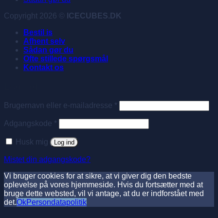
Copyright 2026 ©
ICECUBES.DK
Bestil is
Afhent selv
Sådan gør du
Ofte stillede spørgsmål
Kontakt os
Log ind
Påkrævet
Brugernavn eller e-mailadresse
*
Påkrævet
Adgangskode
*
Husk mig
Log ind
Mistet din adgangskode?
Vi bruger cookies for at sikre, at vi giver dig den bedste
oplevelse på vores hjemmeside. Hvis du fortsætter med at
bruge dette websted, vil vi antage, at du er indforstået med
det.
Ok
Persondatapolitik