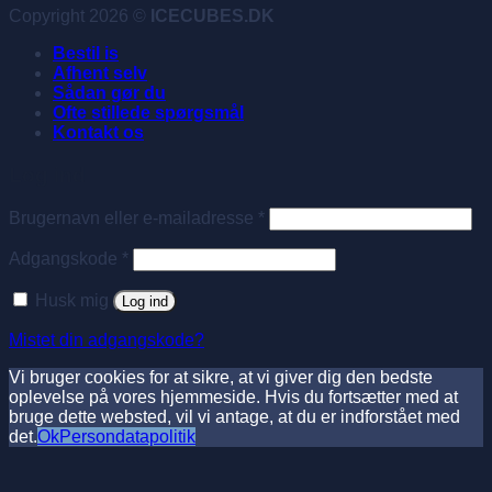
Copyright 2026 ©
ICECUBES.DK
Bestil is
Afhent selv
Sådan gør du
Ofte stillede spørgsmål
Kontakt os
Log ind
Påkrævet
Brugernavn eller e-mailadresse
*
Påkrævet
Adgangskode
*
Husk mig
Log ind
Mistet din adgangskode?
Vi bruger cookies for at sikre, at vi giver dig den bedste
oplevelse på vores hjemmeside. Hvis du fortsætter med at
bruge dette websted, vil vi antage, at du er indforstået med
det.
Ok
Persondatapolitik