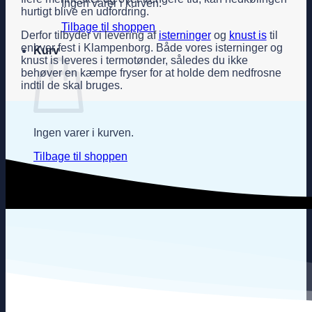
Ingen varer i kurven.
hurtigt blive en udfordring.
Tilbage til shoppen
Derfor tilbyder vi levering af
isterninger
og
knust is
til
enhver fest i Klampenborg. Både vores isterninger og
Kurv
knust is leveres i termotønder, således du ikke
behøver en kæmpe fryser for at holde dem nedfrosne
indtil de skal bruges.
Ingen varer i kurven.
Tilbage til shoppen