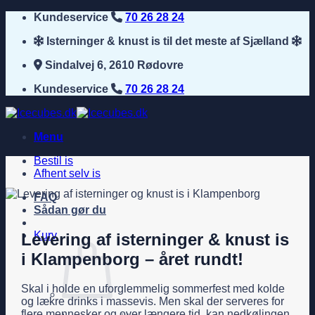
Fortsæt
Kundeservice
70 26 28 24
til
Isterninger & knust is til det meste af Sjælland
indhold
Sindalvej 6, 2610 Rødovre
Kundeservice
70 26 28 24
Menu
Bestil is
Afhent selv is
FAQ
Sådan gør du
Kurv
Levering af isterninger & knust is
i Klampenborg – året rundt!
Skal i holde en uforglemmelig sommerfest med kolde
og lækre drinks i massevis. Men skal der serveres for
flere mennesker og over længere tid, kan nedkølingen