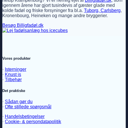
netop Klampenborg? Vi er nemlig ejet af
Billigfadøl.dk
, som
igennem årene har gjort tusindevis af gæster glade med
kolde fadøl og friske forsyninger fra bl.a.
Tuborg, Carlsberg
,
Kronenbourg, Heineken og mange andre bryggerier.
Besøg Billigfadøl.dk
Vores produkter
·
Isterninger
·
Knust is
·
Tilbehør
Det praktiske
·
Sådan gør du
·
Ofte stillede spørgsmål
·
Handelsbetingelser
·
Cookie- & persondatapolitik