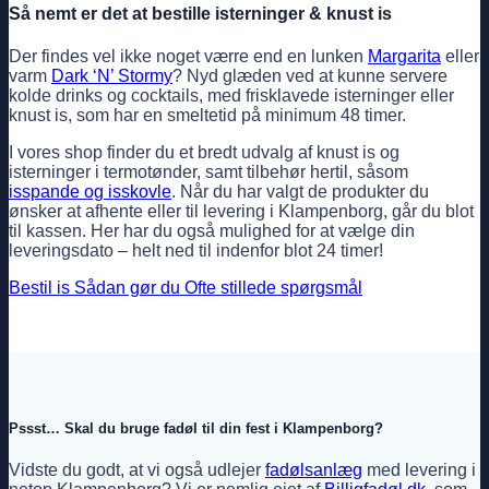
Så nemt er det at bestille isterninger & knust is
Der findes vel ikke noget værre end en lunken
Margarita
eller
varm
Dark ‘N’ Stormy
? Nyd glæden ved at kunne servere
kolde drinks og cocktails, med frisklavede isterninger eller
knust is, som har en smeltetid på minimum 48 timer.
I vores shop finder du et bredt udvalg af knust is og
isterninger i termotønder, samt tilbehør hertil, såsom
isspande og isskovle
. Når du har valgt de produkter du
ønsker at afhente eller til levering i Klampenborg, går du blot
til kassen. Her har du også mulighed for at vælge din
leveringsdato – helt ned til indenfor blot 24 timer!
Bestil is
Sådan gør du
Ofte stillede spørgsmål
Pssst… Skal du bruge fadøl til din fest i Klampenborg?
Vidste du godt, at vi også udlejer
fadølsanlæg
med levering i