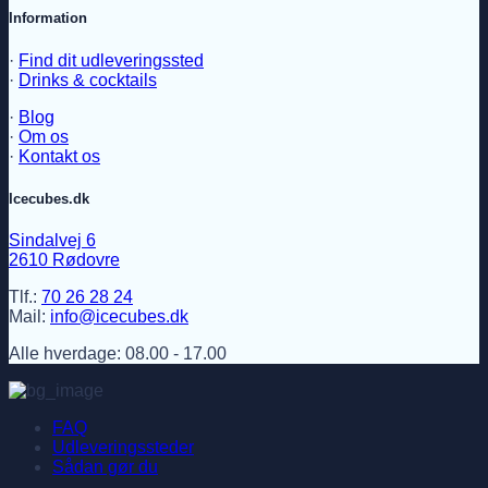
Information
·
Find dit udleveringssted
·
Drinks & cocktails
·
Blog
·
Om os
·
Kontakt os
Icecubes.dk
Sindalvej 6
2610 Rødovre
Tlf.:
70 26 28 24
Mail:
info@icecubes.dk
Alle hverdage: 08.00 - 17.00
FAQ
Udleveringssteder
Sådan gør du