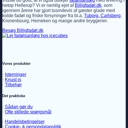
Vidste du godt, at vi også udlejer
fadølsanlæg
med levering i
netop Hellerup? Vi er nemlig ejet af
Billigfadøl.dk
, som
igennem årene har gjort tusindevis af gæster glade med
kolde fadøl og friske forsyninger fra bl.a.
Tuborg, Carlsberg
,
Kronenbourg, Heineken og mange andre bryggerier.
Besøg Billigfadøl.dk
Vores produkter
·
Isterninger
·
Knust is
·
Tilbehør
Det praktiske
·
Sådan gør du
·
Ofte stillede spørgsmål
·
Handelsbetingelser
·
Cookie- & persondatapolitik