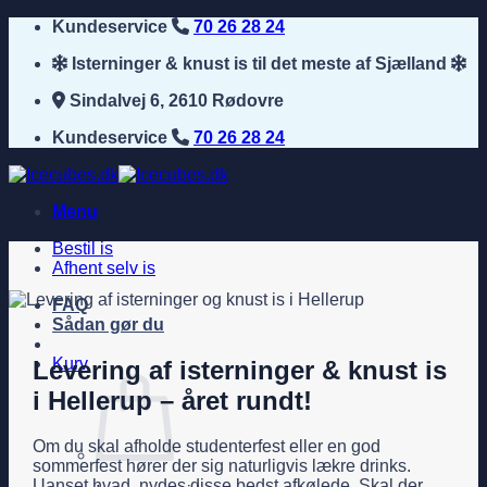
Fortsæt
Kundeservice
70 26 28 24
til
Isterninger & knust is til det meste af Sjælland
indhold
Sindalvej 6, 2610 Rødovre
Kundeservice
70 26 28 24
Menu
Bestil is
Afhent selv is
FAQ
Sådan gør du
Kurv
Levering af isterninger & knust is
i Hellerup – året rundt!
Om du skal afholde studenterfest eller en god
sommerfest hører der sig naturligvis lækre drinks.
Uanset hvad, nydes disse bedst afkølede. Skal der