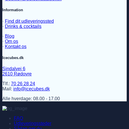
Information
·
Find dit udleveringssted
·
Drinks & cocktails
·
Blog
·
Om os
·
Kontakt os
Icecubes.dk
Sindalvej 6
2610 Rødovre
Tlf.:
70 26 28 24
Mail:
info@icecubes.dk
Alle hverdage: 08.00 - 17.00
FAQ
Udleveringssteder
Sådan gør du