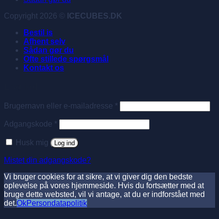
Copyright 2026 ©
ICECUBES.DK
Bestil is
Afhent selv
Sådan gør du
Ofte stillede spørgsmål
Kontakt os
Log ind
Påkrævet
Brugernavn eller e-mailadresse
*
Påkrævet
Adgangskode
*
Husk mig
Log ind
Mistet din adgangskode?
Vi bruger cookies for at sikre, at vi giver dig den bedste
oplevelse på vores hjemmeside. Hvis du fortsætter med at
bruge dette websted, vil vi antage, at du er indforstået med
det.
Ok
Persondatapolitik