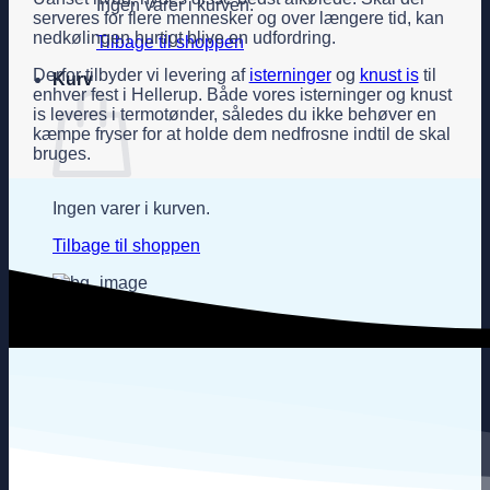
Ingen varer i kurven.
serveres for flere mennesker og over længere tid, kan
nedkølingen hurtigt blive en udfordring.
Tilbage til shoppen
Derfor tilbyder vi levering af
isterninger
og
knust is
til
Kurv
enhver fest i Hellerup. Både vores isterninger og knust
is leveres i termotønder, således du ikke behøver en
kæmpe fryser for at holde dem nedfrosne indtil de skal
bruges.
Ingen varer i kurven.
Tilbage til shoppen